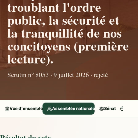
troublant l'ordre
public, la sécurité et
la tranquillité de nos
concitoyens (première
lecture).
Scrutin n° 8053 · 9 juillet 2026 · rejeté
Vue d'ensemble
Assemblée nationale
Sénat
Parle
Résultat du vote